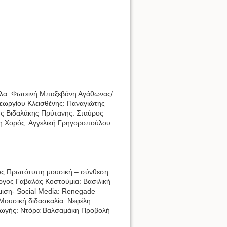
υλλα: Φωτεινή Μπαξεβάνη Αγάθωνας/
εωργίου Κλεισθένης: Παναγιώτης
ς Βιδαλάκης Πρύτανης: Σταύρος
η Χορός: Αγγελική Γρηγοροπούλου
ος Πρωτότυπη μουσική – σύνθεση:
ργος Γαβαλάς Κοστούμια: Βασιλική
μιση- Social Media: Renegade
Μουσική διδασκαλία: Νεφέλη
γωγής: Ντόρα Βαλσαμάκη Προβολή