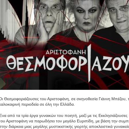
Οι Θεσμοφοριάζουσες του Αριστοφάνη, σε σκηνοθεσία Γιάννη Μπέζου, 
καλοκαιρινή περιοδεία σε όλη την Ελλάδα.
Ένα από τα τρία έργα γυναικών του ποιητή, μαζί με τις Εκκλησιάζουσες
του Αριστοφάνη να παρωδήσει τον μεγάλο Ευριπίδη, με βάση την συμ
στην διάρκεια μιας μεγάλης μυστικιστικής γιορτής αποκλειστικά γυναικε