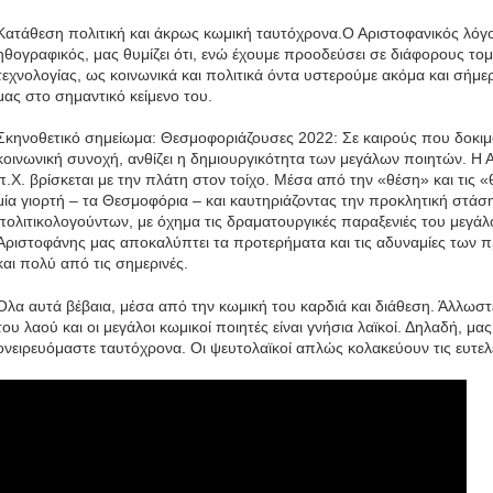
Κατάθεση πολιτική και άκρως κωμική ταυτόχρονα.Ο Αριστοφανικός λόγο
ηθογραφικός, μας θυμίζει ότι, ενώ έχουμε προοδεύσει σε διάφορους τομε
τεχνολογίας, ως κοινωνικά και πολιτικά όντα υστερούμε ακόμα και σήμε
μας στο σημαντικό κείμενο του.
Σκηνοθετικό σημείωμα: Θεσμοφοριάζουσες 2022: Σε καιρούς που δοκιμάζ
κοινωνική συνοχή, ανθίζει η δημιουργικότητα των μεγάλων ποιητών. Η 
π.Χ. βρίσκεται με την πλάτη στον τοίχο. Μέσα από την «θέση» και τις 
μία γιορτή – τα Θεσμοφόρια – και καυτηριάζοντας την προκλητική στάσ
πολιτικολογούντων, με όχημα τις δραματουργικές παραξενιές του μεγάλ
Αριστοφάνης μας αποκαλύπτει τα προτερήματα και τις αδυναμίες των 
και πολύ από τις σημερινές.
Όλα αυτά βέβαια, μέσα από την κωμική του καρδιά και διάθεση. Άλλωστε
του λαού και οι μεγάλοι κωμικοί ποιητές είναι γνήσια λαϊκοί. Δηλαδή, μ
ονειρευόμαστε ταυτόχρονα. Οι ψευτολαϊκοί απλώς κολακεύουν τις ευτελε