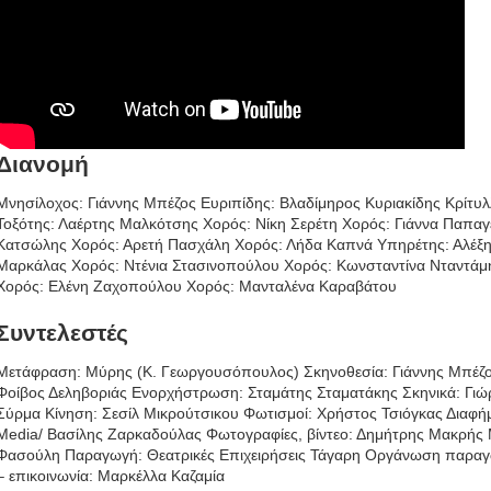
Διανομή
Μνησίλοχος: Γιάννης Μπέζος Ευριπίδης: Βλαδίμηρος Κυριακίδης Κρίτ
Τοξότης: Λαέρτης Μαλκότσης Χορός: Νίκη Σερέτη Χορός: Γιάννα Παπαγ
Κατσώλης Χορός: Αρετή Πασχάλη Χορός: Λήδα Καπνά Υπηρέτης: Αλέξη
Μαρκάλας Χορός: Ντένια Στασινοπούλου Χορός: Κωνσταντίνα Νταντάμ
Χορός: Eλένη Ζαχοπούλου Χορός: Μανταλένα Καραβάτου
Συντελεστές
Μετάφραση: Μύρης (Κ. Γεωργουσόπουλος) Σκηνοθεσία: Γιάννης Μπέζ
Φοίβος Δεληβοριάς Ενορχήστρωση: Σταμάτης Σταματάκης Σκηνικά: Γιώ
Σύρμα Κίνηση: Σεσίλ Μικρούτσικου Φωτισμοί: Χρήστος Τσιόγκας Διαφή
Media/ Βασίλης Ζαρκαδούλας Φωτογραφίες, βίντεο: Δημήτρης Μακρής 
Φασούλη Παραγωγή: Θεατρικές Επιχειρήσεις Τάγαρη Οργάνωση παρα
– επικοινωνία: Μαρκέλλα Καζαμία