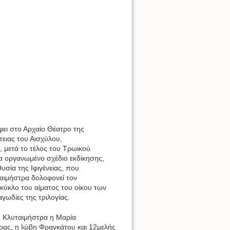
έφει στο Αρχαίο Θέατρο της
ειας του Αισχύλου,
 μετά το τέλος του Τρωικού
α οργανωμένο σχέδιο εκδίκησης,
θυσία της Ιφιγένειας, που
ταιμήστρα δολοφονεί τον
κύκλο του αίματος του οίκου των
αγωδίες της τριλογίας.
. Κλυταιμήστρα η Μαρία
ας, η Ιώβη Φραγκάτου και 12μελής