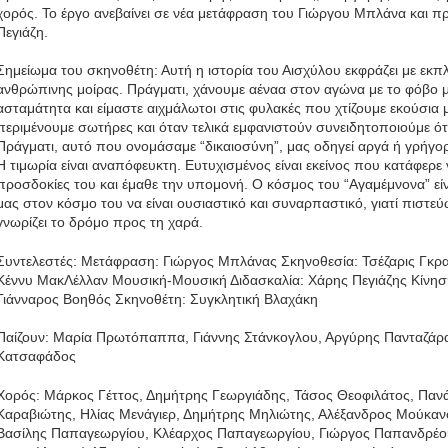
χορός. Το έργο ανεβαίνει σε νέα μετάφραση του Γιώργου Μπλάνα και 
Πεγιάζη.
Σημείωμα του σκηνοθέτη: Αυτή η ιστορία του Αισχύλου εκφράζει με εκ
ανθρώπινης μοίρας. Πράγματι, χάνουμε αέναα στον αγώνα με το φόβο μα
ασταμάτητα και είμαστε αιχμάλωτοι στις φυλακές που χτίζουμε εκούσια με
περιμένουμε σωτήρες και όταν τελικά εμφανιστούν συνειδητοποιούμε ότι
Πράγματι, αυτό που ονομάσαμε “δικαιοσύνη”, μας οδηγεί αργά ή γρήγορ
Η τιμωρία είναι αναπόφευκτη. Ευτυχισμένος είναι εκείνος που κατάφερε ν’
προσδοκίες του και έμαθε την υπομονή. Ο κόσμος του “Αγαμέμνονα” είνα
μας στον κόσμο του να είναι ουσιαστικό και συναρπαστικό, γιατί πιστεύ
γνωρίζει το δρόμο προς τη χαρά.
Συντελεστές: Μετάφραση: Γιώργος Μπλάνας Σκηνοθεσία: Τσέζαρις Γκρα
Κέννυ ΜακΛέλλαν Μουσική-Μουσική Διδασκαλία: Χάρης Πεγιάζης Κίνηση
Γιάνναρος Βοηθός Σκηνοθέτη: Συγκλητική Βλαχάκη
Παίζουν: Μαρία Πρωτόπαππα, Γιάννης Στάνκογλου, Αργύρης Πανταζάρ
Κατσαφάδος
Χορός: Μάρκος Γέττος, Δημήτρης Γεωργιάδης, Τάσος Θεοφιλάτος, Πανά
Καραβιώτης, Ηλίας Μενάγιερ, Δημήτρης Μηλιώτης, Αλέξανδρος Μούκα
Βασίλης Παπαγεωργίου, Κλέαρχος Παπαγεωργίου, Γιώργος Παπανδρέο