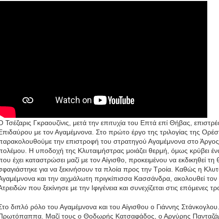
Ο Τσέζαρις Γκραουζίνις, μετά την επιτυχία του Επτά επί Θήβας, επιστρ
Επιδαύρου με τον Αγαμέμνονα. Στο πρώτο έργο της τριλογίας της Ορέστ
παρακολουθούμε την επιστροφή του στρατηγού Αγαμέμνονα στο Άργος,
πολέμου. Η υποδοχή της Κλυταιμήστρας μοιάζει θερμή, όμως κρύβει έν
που έχει καταστρώσει μαζί με τον Αίγισθο, προκειμένου να εκδικηθεί τη 
σφαγιάστηκε για να ξεκινήσουν τα πλοία προς την Τροία. Καθώς η Κλυ
Αγαμέμνονα και την αιχμάλωτη πριγκίπισσα Κασσάνδρα, ακολουθεί τον 
Ατρειδών που ξεκίνησε με την Ιφιγένεια και συνεχίζεται στις επόμενες τρ
Στο διπλό ρόλο του Αγαμέμνονα και του Αίγισθου ο Γιάννης Στάνκογλου
Πρωτόπαππα. Μαζί τους ο Θοδωρής Κατσαφάδος, ο Αργύρης Πανταζάρ