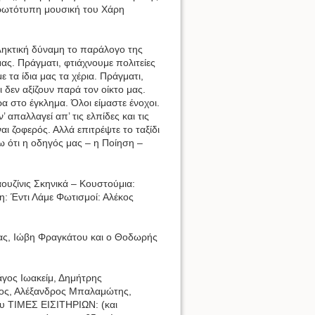
πρωτότυπη μουσική του Χάρη
πληκτική δύναμη το παράλογο της
ς. Πράγματι, φτιάχνουμε πολιτείες
 τα ίδια μας τα χέρια. Πράγματι,
 δεν αξίζουν παρά τον οίκτο μας.
α στο έγκλημα. Όλοι είμαστε ένοχοι.
 απαλλαγεί απ’ τις ελπίδες και τις
ι ζοφερός. Αλλά επιτρέψτε το ταξίδι
ω ότι η οδηγός μας – η Ποίηση –
ουζίνις Σκηνικά – Κουστούμια:
: Έντι Λάμε Φωτισμοί: Αλέκος
ας, Ιώβη Φραγκάτου και ο Θοδωρής
γος Ιωακείμ, Δημήτρης
νος, Αλέξανδρος Μπαλαμώτης,
υ ΤΙΜΕΣ ΕΙΣΙΤΗΡΙΩΝ: (και