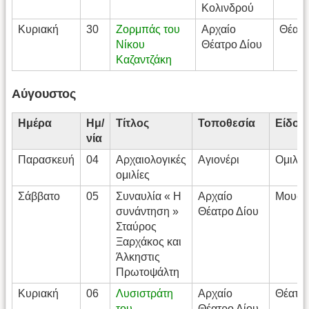
Κολινδρού
Κυριακή
30
Ζορμπάς του
Αρχαίο
Θέατ
Νίκου
Θέατρο Δίου
Καζαντζάκη
Αύγουστος
Ημέρα
Ημ/
Τίτλος
Τοποθεσία
Είδος
νία
Παρασκευή
04
Αρχαιολογικές
Αγιονέρι
Ομιλίε
ομιλίες
Σάββατο
05
Συναυλία « Η
Αρχαίο
Μουσι
συνάντηση »
Θέατρο Δίου
Σταύρος
Ξαρχάκος και
Άλκηστις
Πρωτοψάλτη
Κυριακή
06
Λυσιστράτη
Αρχαίο
Θέατρ
του
Θέατρο Δίου