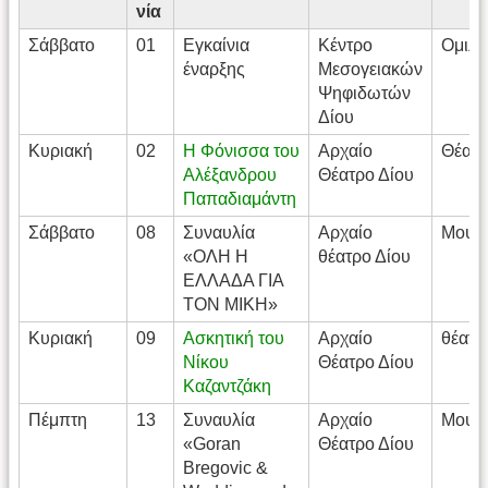
νία
Σάββατο
01
Εγκαίνια
Κέντρο
Ομιλί
έναρξης
Μεσογειακών
Ψηφιδωτών
Δίου
Κυριακή
02
Η Φόνισσα του
Αρχαίο
Θέατ
Αλέξανδρου
Θέατρο Δίου
Παπαδιαμάντη
Σάββατο
08
Συναυλία
Αρχαίο
Μουσ
«ΟΛΗ Η
θέατρο Δίου
ΕΛΛΑΔΑ ΓΙΑ
ΤΟΝ ΜΙΚΗ»
Κυριακή
09
Ασκητική του
Αρχαίο
θέατρ
Νίκου
Θέατρο Δίου
Καζαντζάκη
Πέμπτη
13
Συναυλία
Αρχαίο
Μουσ
«Goran
Θέατρο Δίου
Bregovic &