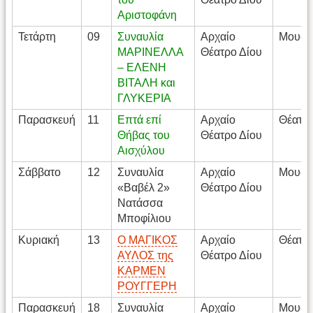
Αριστοφάνη
Τετάρτη
09
Συναυλία
Αρχαίο
Μουσι
ΜΑΡΙΝΕΛΛΑ
Θέατρο Δίου
– ΕΛΕΝΗ
ΒΙΤΑΛΗ και
ΓΛΥΚΕΡΙΑ
Παρασκευή
11
Επτά επί
Αρχαίο
Θέατρ
Θήβας του
Θέατρο Δίου
Αισχύλου
Σάββατο
12
Συναυλία
Αρχαίο
Μουσι
«Βαβέλ 2»
Θέατρο Δίου
Νατάσσα
Μποφίλιου
Κυριακή
13
Ο ΜΑΓΙΚΟΣ
Αρχαίο
Θέατρ
ΑΥΛΟΣ της
Θέατρο Δίου
ΚΑΡΜΕΝ
ΡΟΥΓΓΕΡΗ
Παρασκευή
18
Συναυλία
Αρχαίο
Μουσι