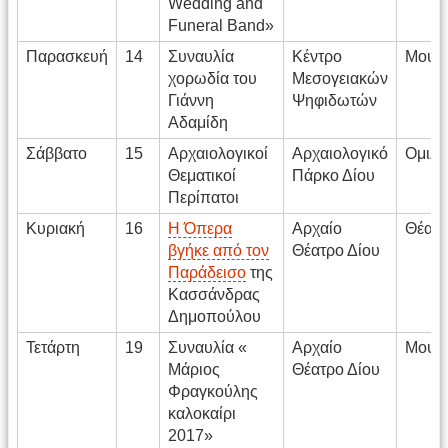
Wedding and
Funeral Band»
Παρασκευή
14
Συναυλία
Κέντρο
Μουσ
χορωδία του
Μεσογειακών
Γιάννη
Ψηφιδωτών
Αδαμίδη
Σάββατο
15
Αρχαιολογικοί
Αρχαιολογικό
Ομιλί
Θεματικοί
Πάρκο Δίου
Περίπατοι
Κυριακή
16
Η Όπερα
Αρχαίο
Θέατ
βγήκε από τον
Θέατρο Δίου
Παράδεισο
της
Κασσάνδρας
Δημοπούλου
Τετάρτη
19
Συναυλία «
Αρχαίο
Μουσ
Μάριος
Θέατρο Δίου
Φραγκούλης
καλοκαίρι
2017»