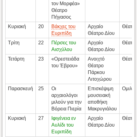
τον Μορφέα»
Θέατρο
Πήγασος
Κυριακή
20
Βάκχες του
Αρχαίο
Θέατρ
Ευριπίδη
Θέατρο Δίου
Τρίτη
22
Πέρσες του
Αρχαίο
Θέατρ
Αισχύλου
Θέατρο Δίου
Τετάρτη
23
«Ορεστειάδα
Ανοιχτό
Θέατρ
του Έβρου»
Θέατρο
Πάρκου
Λιτοχώρου
Παρασκευή
25
Οι
Επισκέψιμη
Ομιλίε
αρχαιολόγοι
μουσειακή
μιλούν για την
αποθήκη
Βόρεια Πιερία
Μακρυγιάλου
Κυριακή
27
Ιφιγένεια εν
Αρχαίο
Θέατρ
Αυλίδι του
Θέατρο Δίου
Ευριπίδη