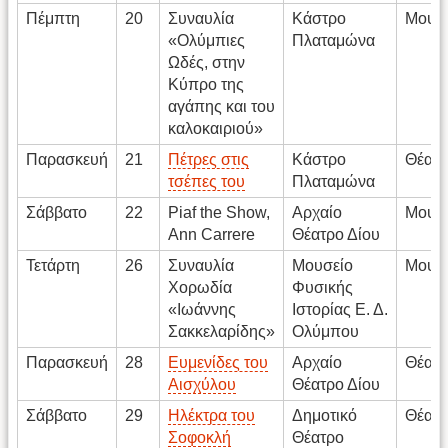
Πέμπτη
20
Συναυλία
Κάστρο
Μουσ
«Ολύμπιες
Πλαταμώνα
Ωδές, στην
Κύπρο της
αγάπης και του
καλοκαιριού»
Παρασκευή
21
Πέτρες στις
Κάστρο
Θέατ
τσέπες του
Πλαταμώνα
Σάββατο
22
Piaf the Show,
Αρχαίο
Μουσ
Ann Carrere
Θέατρο Δίου
Τετάρτη
26
Συναυλία
Μουσείο
Μουσ
Χορωδία
Φυσικής
«Ιωάννης
Ιστορίας Ε. Δ.
Σακκελαρίδης»
Ολύμπου
Παρασκευή
28
Ευμενίδες του
Αρχαίο
Θέατ
Αισχύλου
Θέατρο Δίου
Σάββατο
29
Ηλέκτρα του
Δημοτικό
Θέατ
Σοφοκλή
Θέατρο